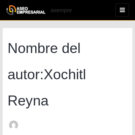
Ir
asempre
al
MAI
contenido
ME
Nombre del
autor:Xochitl
Reyna