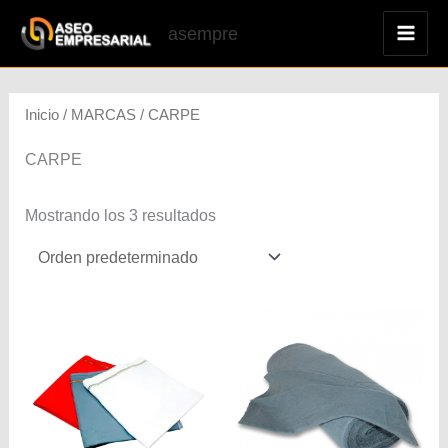
Ir
asempre
al
MAI
contenido
ME
Inicio
/
MARCAS
/ CARPE
CARPE
Mostrando los 3 resultados