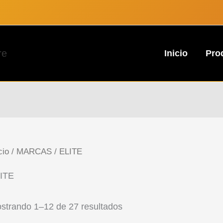
re
Inicio
Pro
cio
/
MARCAS
/ ELITE
ITE
strando 1–12 de 27 resultados