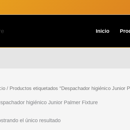
re
Inicio
Pro
cio
/ Productos etiquetados “Despachador higiénico Junior P
spachador higiénico Junior Palmer Fixture
strando el único resultado