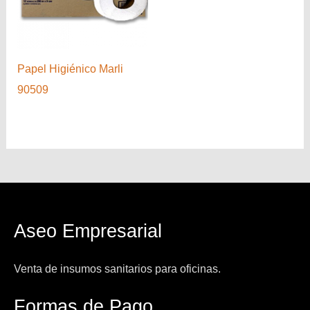
Papel Higiénico Marli
90509
Aseo Empresarial
Venta de insumos sanitarios para oficinas.
Formas de Pago